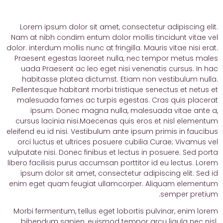
Lorem ipsum dolor sit amet, consectetur adipiscing elit.
Nam at nibh condim entum dolor mollis tincidunt vitae vel
dolor. interdum mollis nunc at fringilla. Mauris vitae nisi erat.
Praesent egestas laoreet nulla, nec tempor metus males
uada Praesent ac leo eget nisi venenatis cursus. In hac
habitasse platea dictumst. Etiam non vestibulum nulla.
Pellentesque habitant morbi tristique senectus et netus et
malesuada fames ac turpis egestas. Cras quis placerat
ipsum. Donec magna nulla, malesuada vitae ante a,
cursus lacinia nisi.Maecenas quis eros et nisl elementum
eleifend eu id nisi. Vestibulum ante ipsum primis in faucibus
orci luctus et ultrices posuere cubilia Curae; Vivamus vel
vulputate nisi. Donec finibus et lectus in posuere. Sed porta
libero facilisis purus accumsan porttitor id eu lectus. Lorem
ipsum dolor sit amet, consectetur adipiscing elit. Sed id
enim eget quam feugiat ullamcorper. Aliquam elementum
semper pretium.
Morbi fermentum, tellus eget lobortis pulvinar, enim lorem
bibendum sapien, euismod tempor arcu ligula nec nisl.