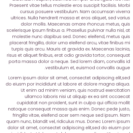
Praesent vitae tellus molestie eros suscipit facilisis. Morbi
cursus posuere vestibulum. Nam accumsan viverra
ultrices. Nulla hendrerit massa et eros aliquet, sed varius
dolor mollis. Maecenas ornare rhoncus metus, quis
scelerisque ipsum finibus a. Phasellus pulvinar nulla nisl, at
molestie nunc dapibus sed. Donec eleifend, metus quis
placerat fringilla, dolor urna eleifend arcu, vitae finibus mi
turpis quis arcu. Mauris at gravida ex. Maecenas lacinia,
risus et aliquet finibus, erat odio gravida tortor, consequat
porta massa dolor a neque. Sed lorem diam, convallis id
vestibulum et, euismod convallis augue.
Lorem ipsum dolor sit amet, consectet adipiscing elit,sed
do eiusm por incididunt ut labore et dolore magna aliqua.
Ut enim ad minim veniam, quis nostrud exercitation
ullamco laboris nisi ut aliquip ex ea sint occaecat
cupidatat non proident, sunt in culpa qui officia mollit
natoque consequat massa quis enim. Donec pede justo,
fringilla vitae, eleifend acer sem neque sed ipsum. Nam
quam nunc, blandit vel, ridiculus mus. Donec Lorem ipsum
dolor sit amet, consectet adipiscing elit,sed do eiusm por