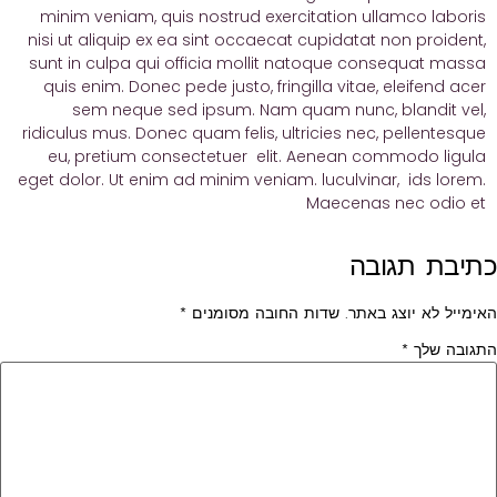
minim veniam, quis nostrud exercitation ullamco laboris
nisi ut aliquip ex ea sint occaecat cupidatat non proident,
sunt in culpa qui officia mollit natoque consequat massa
quis enim. Donec pede justo, fringilla vitae, eleifend acer
sem neque sed ipsum. Nam quam nunc, blandit vel,
ridiculus mus. Donec quam felis, ultricies nec, pellentesque
eu, pretium consectetuer elit. Aenean commodo ligula
eget dolor. Ut enim ad minim veniam. luculvinar, ids lorem.
Maecenas nec odio et
כתיבת תגובה
האימייל לא יוצג באתר.
שדות החובה מסומנים
*
התגובה שלך
*