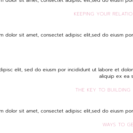
 dolor sit amet, consectet adipisc elit,sed do eiusm por 
KEEPING YOUR RELATI
 dolor sit amet, consectet adipisc elit,sed do eiusm por 
pisc elit, sed do eiusm por incididunt ut labore et dolore
aliquip ex ea 
THE KEY TO BUILDING
 dolor sit amet, consectet adipisc elit,sed do eiusm por 
WAYS TO GE