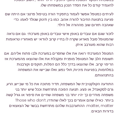
להעמיד קודם כל את הסדר הנכון במשפחתו שלו.
לעיתים כמטפל אפשר לעמוד בתפקיד הורה בטיפול פרטני אם היתה שם
פגיעה בתנועת החיבור להורה אהוב. כמו בין תינוק שנולד לאמו. כדי
שאהבה תזרום שוב מההורה אל הילד.
לזכור שגם אם עובדים באופן אישי עובדים באופן מערכתי. גם אם נראה
שהמטופל סובל מארוע שקרה לו בחייו קרוב לוודאי יש מאחוריו טראומות
רבות שהוא מעורבב איתן.
המטפל המערכתי רואה את אלו שחסרים במערכת ולבו פתוח אליהם. אם
תשומת הלב של המטופל מופנית ומקבלת את אלו שהוצאו מהמערכת אז
הריפוי קרוב. אלו שהוצאו בדרך כלל הם הפלות, תוקפים וקורבנות
במלחמות, בפגיעות מיניות, חולי נפש, ואלו שביישו את המשפחה
בהתנהגותם.
התודעה הקולקטיבית של המשפחה, תדיר מתוכה את כל מי שבייש, הרע,
גרם לסקאנדל, או פצע. תנועה הפוכה מתרחשת וככל שיש יותר בני
משפחה מודרים כך יהיו יותר בני משפחה שחיים את סיפור או גורל קשה
ביותר. כאילו שהם אומרים בכך לאלו שהודרו, Those who don’t
matter, matter. ההתערבבות שלהם מתרחשת בבשר של הצאצאים
בדורות הבאים.