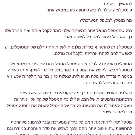
להמשיך בנשמתו.
קונסטלציה יכולה להביא לתנועה כזו במפגש אחד.
מה מומלץ למטפל המערכתי?
ככל שהמטפל מטפל יותר במערכת שלו ולומד לקבל אותה ואת הגורל שלו
כך הוא יכול לעזור למטופל לעשות זאת.
כמטפל ניתן להתעייף בקלות מלנסות לשנות את גורלם של המטופלים. יש
לאפשר להם לקחת אחריות ולקבל את גורלם.
מטופלים הופכים לילדים אם המטפל מטפל בהם לצרכיו כמו אמא וילד.
כמטפל אפשר לחפש את המקום הבוגר במטופל כדי לשתף איתו פעולה
במטרות ובדרך הפעולה הטיפולית. שאלות כגון: מה צריך לקרות עכשיו, או
פה כדי שזה יוכל להשתנות…
וירגי’ניה סאטיר טוענת שיתכן ומה שקוראים לו העברה היא בעצם
התנהגות נורמטיבית של המטופל לנוכח המטפל שלוקח עליו אחריות
ומנסה לפתור לו את הבעיות. כלומר על המטפל לשנות את יחסו למטופל
כדי לאפשר שינוי.
מטפל יכול לראות את המטופל כחלק ממערכת ובכך להימנע מלהחטף
לתחושות שהוא טוב יותר מהם ובכך לשבש את סדר האהבה. במידה וגם
במשפחת המקור המטפל נחטף לתפקיד הילד ההורי, חשוב למטפל