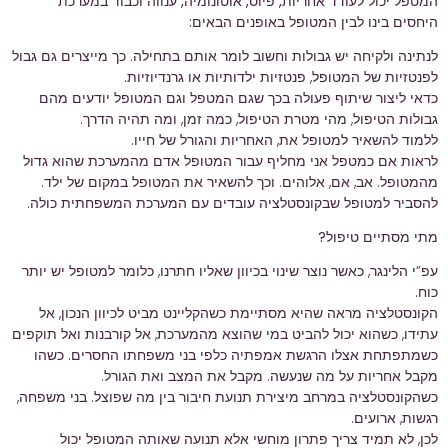
המטפל יכול לעודד אחריות, פיוס, אוטונומיה, ענווה וכבוד במערכת
היחסים בינו לבין המטופל באופנים הבאים:
לנתינה ולקיחה יש גבולות וחשוב לומר אותם בתחילה. כך מייצרים גם גבול
לפנטזיות של המטופל, פנטזיות ילדותיות או גרנדיוזיות.
כדאי ליצור שיתוף פעולה בכך שגם המטפל וגם המטופל יודעים מהם
גבולות הטיפול, מהי מטרת הטיפול, כמה זמן, ומה תהיה הדרך.
ללמוד להשאיר למטופל את, האחריות והגורל של חייו.
לראות אם כמטפל אני מחליף עבור המטופל אדם מהמערכת שהוא גדול
מהמטופל. אב, אם, אלוהים. וכך להשאיר את המטופל במקום של ילד.
להסביר למטופל שבקונסטלציה עובדים עם המערכת המשפחתית כולה.
מתי מסתיים טיפול?
עפ”י הלינגר, כאשר נוצר שינוי בכיוון שאליו חתרנו, כלומר למטופל יש יותר
כוח.
הקונסטלציה מראה שהיא מסתיימת כשהקליינט מביט לכיוון הנכון, אל
עתידו, כשהוא יכול להביט במי שהוצא מהמערכת, אל קורבנות ואל תוקפים
כשמתפתחת אצלו הרגשת אמפתיה כלפי בני משפחתו החסרים. כשהו
מקבל אחריות על מה שנעשה. מקבל את המצב ואת הגורל.
כשהקונסטלציה במרחב מיצירת תנועת חיבור בין מה שפוצל. בני משפחה,
רגשות, ארועים.
לכן, לא תמיד צריך פתרון מוחשי אלא תנועה שאותה המטופל יכול