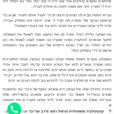
מחפשים ומשנים ובודקים אולי שם יהיה לי טוב יותר, אולי עם הספר הזה
יהיה לי מעניין יותר, אם אשנה תזונה, או אחליף חברה….
גם חג הפסח מביא לנו מנהגים חיצוניים כדי לעורר אותנו לשינוי. שבוע בלי
קרואסון הבוקר שלי ומעניין מה יקרה לי. שינוי חיצוני אינו מספיק. עובדה.
מדור לדור אנחנו מעבירים את מנהגי החג ונו? מה באמת השתנה?
מה נשתנה הלילה הזה? מזכיר לנו את החשוב מכל. לשאול את השאלות.
לחקור מבפנים. להתעניין בשינוי שקורה בנו משנה לשנה, לשאול מה הם
החיים האלו? ומי אני? ומהם היחסים שלי עם האנשים ובני המשפחה
שיושבים לידי בשולחן החג?
כשאנחנו עוצרים לשאול שאלה אנחנו נמצאים בעכשיו, אנחנו מתעניינים
במה שקורה ועוצרים לרגע את המרוץ הפנימי קדימה לעבר איזה עתיד
שאינו קיים. במשך היום אנחנו מתעייפים מלרצות או לדחות איזה מצב, או
איזה רגש. אנחנו שופטים את הילדים שלנו, את בני הזוג, את החיים. רק כדי
לחפש שוב איזו מניפולציה טובה כדי להרגיש טוב לכמה רגעים, או ימים.
החוויה הרגילה שלנו את עצמנו היא שאנחנו אוסף של איברי גוף ומחשבות
שנעים בנפרדות משאר בני האדם והיקום, עסוקים בהשרדותנו שלנו
ובבריחה מסבל אל העונג הבא. מדור לדור אנחנו מעבירים את האמונה
שציון טוב בלימודים יתן לנו תחושת ערך, שהורות תמלא אותנו בתחושת
מלאות וסיפוק עצמי, שממון רב ימלא אותנו בתחושה של משמעות ויכולת.
קונסטלציה משפחתית וטיפול רגשי מירב שרייבר
אנו משתמשים