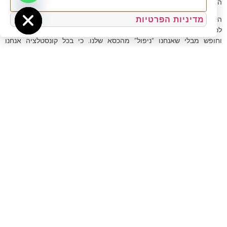
אישור
Hide chaty
הצרכים שלך בן הזוג.
מדיניות הפרטיות
הקונסטלציה מעודדת אותנו גם במרחב טיפולי אחר לאפשר ולתת מקום
לכל רגש: לתסכול, לשנאה, לחוסר האונים לבלבול וגם לשמחה ואהבה
וחופש מבלי שאנחנו “ניפול” מהכסא שלנו. כי בכל קונסטלציה אנחנו
טועמים, נוגעים, מריחים בני אדם במרחבי החיים שלהם.
הקונסטלציה גם מאפשרת לנו לחוות כמה חלקים במקביל שקיימים
בתוכנו. יש בנו את החלק שמזוהה באופן אמפתי עם דמות אחרת ולכן יכול
להרגיש את מה שהאחר יכול להרגיש ואף לא להבדיל בין השניים,
ולהתבלבל. ויש בנו גם את המנחה, שהיא אותה דמות/הדרכה פנימית,
שמחוץ לסיפור, שנוכחת ומאפשרת מרחב נקי של תנועה אל החופש,
שמאפשרת פתרון לבלבול והבדלה מי הוא מי ומה הוא מה.
ויש בנו גם את כל הדמויות מאז תחילתה של האנושות. כן, כן, הם כולם בנו.
תודעה אחת. ולא רק מתחילת האנושות אלא תחילתם של החיים. וזו
הסיבה שקונסטלציה מגיעה לעיתים למרחבים הזויים ובלתי ידועים, שבהם
יש נציגים לחיות או לארכיטיפ של אלוהים, או לצמחים או ליקום עצמו.
אז כשמטופל מגיע אלינו ואנחנו רוצים להעזר בכלי של הקונסטלציה הוא
קודם כל הופך להיות מונחה ולא מטופל וכבר משהו משתחרר באי סמטריה
של מטפל שמחזיק את כל הכוח אצלו. המטופל מתנועע בין נציג לנציג או
או עושה זאת בדמיון מודרך. והמטפל הופך למנחה והוא משוחרר יותר