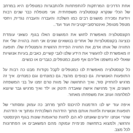
אחת הדרכים המרתקות להתפתחות ולהתבגרות כמטפלים היא במרחב
של הכלי שנקרא קונסטלציה משפחתית. אני מטפלת כבר שנים רבות
ויודעת ומכירה מושגים רבים כמו השלכה והעברה והעברה נגדית, ויחסי
מטפל מטופל, ואינטרסובייקטיביות ועוד ועד…
הקונסטלציה מאפשרת לחוש את המושגים האלו בגוף. כשאני עומדת
כנציגה בקונסטלציות של אחרים בנושאים שונים אני חווה בהוויה שלי את
החוויה של אותו אדם, את החוויה הפיזית הרגשית והמנטלית שלו. תופעה
זו מאפשרת לנו להעשיר את הידע שלנו לגבי קשיים, כאבים, בעיות אנושיות
שאולי לא נחשפנו אליהם אף פעם, כמטפלים, כגברים או כנשים.
כל קונסטלציה מאפשרת לנו כמטפלים לקבל נקודות מבט כה רבות על
התופעות האנושיות. גם כצופים מהצד, גם כמונחים וגם כמנחים. איך זה
מרגיש להחזיק סוד, ואיך התחושה של מוות טרם זמנו על בני המשפחה
השונים, איך מרגישה אישה שאבדה תינוק או ילד ואיך מרגיש גבר שיוצא
למלחמה ועוזב את משפחתו מאחור.
איפה עוד יש לנו הזדמנות להיכנס לתוך מרחב כה עמוק ומסתורי של
תופעות אנושיות ולחוות אותם מתוך הזדהות השלכתית ומתוך אי הזדהות.
שהרי אנחנו יודעים שאנחנו לא הם. לחוות טראומות שונות בגוף הקינסטטי
והרגשי, ולמצוא בתחושה פנימית עמוקה מהם המשאבים או הפתרונות
לכל מצב.