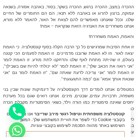
ההכרה במצב, ההכרה ברגש, ההכרה בשקר, בסוד, באהבה אסורה, בשנאה
עמוקה, ברצון להרוג או באהבה ללא תנאי, הם הם החומרים של החיים
שלנו. וככל שאנחנו מאפשרים להם לצאת אל האור, להאמר ללא מורא,
אנחנו משחררים את האנרגיה הזאת שנקראת – אמת!
והאמת, האמת משחררת!
זו אחת הסיבות שמרגישים כל כך הרבה הקלה בסוף קונסטלציה. כי האמת
יצאה לאור. וזו לא האמת שרובנו מדמיינים. זו האמת לפעמים הכי קטנה
בעולם, זו שהיתה מתחת לאף שלנו והדחקנו לתת מודע. זו האמת לומר
“אני רואה את הכאב שלך”, זו האמת לומר “לא יכולתי להיות שם בשבילך”,
זו האמת לומר “אני צריכה לדעת שאתה שם”, “זו האמת לומר גם “אני
שונאת אותך אמא” וגם “כמה התגעגעתי”.
כמטפלים אנחנו לומדים דרך הקונסטלציה על דינמיקות שונות שבין בני
משפחה, תרבויות, עמים, שבטים, מינים. אנחנו רואים שגם בכל מערכת
יחסים שאינה סימטרית כמו הורה וילד, כשאי הסימטריות מקבלת הכרה
כמו “אני אבא שלך ואתה הבן שלי, אני גדול ואתה קטן”.
קונסטלציה משפחתית וטיפול רגשי מירב שרייבר
אנו משתמשים
כל אחד מבני המשפחה יכול אז לשבת ב – “כסא” שלו בשקט ולהרגיש
בקובצי Cookie כדי לשפר את חוויית המשתמש שלך. המשך
השימוש באתר מהווה הסכמה לשימוש בקובצי עוגיות.
במלאות את הנוכחות שלו ואת הכוח שלו. איזו הקלה. הצרכים שלי לא
עומדים כנגד הצרכים שלך, אמא או אבא. הצרכים שלי לא עומדים כנגד